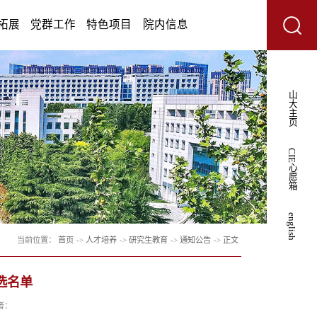
学术研究
人才培养
学生工作
招生拓展